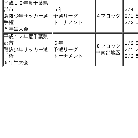
平成１２年度千葉県
郡市
５年
２/４
選抜少年サッカー選
予選リーグ
４ブロック
２/１
手権
トーナメント
２/２
５年生大会
平成１２年度千葉県
郡市
６年
１/２
８ブロック
選抜少年サッカー選
予選リーグ
２/１
中南部地区
手権
トーナメント
２/２
６年生大会