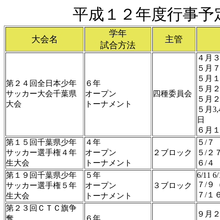
平成１２年度行事予
学年
大会名
主管
試合方法
４月
５月
５月
第２４回全日本少年
６年
５月
サッカー大会千葉県
オープン
四種委員会
５月
大会
トーナメント
５月3
日
６月
第１５回千葉県少年
４年
５/７
サッカー選手権４年
オープン
２ブロック
５/２
生大会
トーナメント
６/４
第１９回千葉県少年
５年
6/11 6/
７/９
サッカー選手権５年
オープン
３ブロック
７/１
生大会
トーナメント
第２３回ＣＴＣ旗争
９月
奪
６年