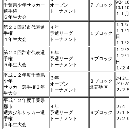
9/24 10
千葉県少年サッカー
オープン
７ブロック
10/1 
選手権
トーナメント
１１
６年生大会
１１/
第２０回郡市代表選
４年
１１/
手権
予選リーグ
１ブロック
日
４年生大会
トーナメント
１１/
１２/
第２０回郡市代表選
５年
１２/
手権
予選リーグ
５ブロック
日
５年生大会
トーナメント
１/２
平成１２年度千葉県
３年
2/4 2/1
少年
８ブロック
2/10 
オープン
サッカー選手権３年
北部地区
２/２
トーナメント
生大会
平成１２年度千葉県
郡市
４年
２/４
選抜少年サッカー選
予選リーグ
６ブロック
２/１
手権
トーナメント
２/２
４年生大会