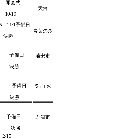
開会式
天台
2 10/19
/25 11/1予備日
青葉の森
決勝
11/9
/29 予備日
浦安市
 決勝
12/7
2/23 予備日
５ﾌﾞﾛｯｸ
 決勝
2/1
 予備日
君津市
 決勝
 2/15