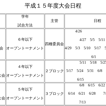
平成１５年度大会日程
学年
主管
日程
試合方法
4/26 
６年以下
4/27 5/5 5/11
四種委員会
4/29 5/3 5/10 5/1
会
オープントーナメント
6/1 
5/11 5/18 5/2
４年以下
5/17 5/24 5/31
２ブロック
大会
オープントーナメント
6/15
6/8 6/15 6/22
５年以下
6/14 6/21 6/28
３ブロック
大会
オープントーナメント
7/13 