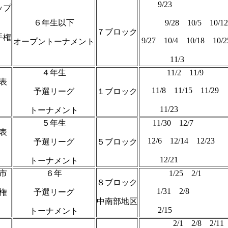
9/23 
ップ
６年生以下
9/28 10/5 10/1
７ブロック
手権
9/27 10/4 10/18 10
オープントーナメント
11/3 
４年生
11/2 
表
11/8 11/15 11
予選リーグ
１ブロック
11/23
トーナメント
５年生
11/30 
表
12/6 12/14 1
予選リーグ
５ブロック
12/21
トーナメント
市
６年
1/25 
８ブロック
1/31 2/8
権
予選リーグ
中南部地区
2/15
トーナメント
2/1 2/8 2/11